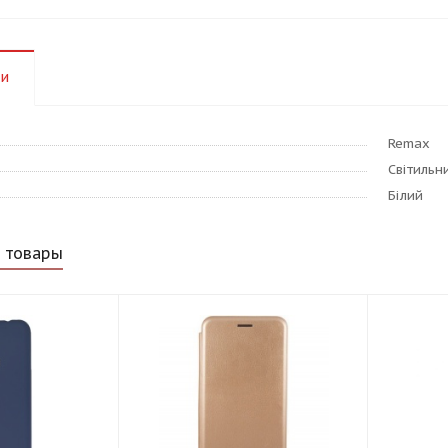
ки
Remax
Світильн
Білий
 товары