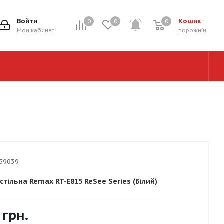
Войти
Кошик
0
0
0
0
Мой кабинет
порожній
59039
стільна Remax RT-E815 ReSee Series (Бiлий)
грн.