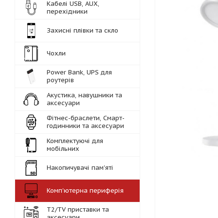
Кабелі USB, AUX,
перехідники
Захисні плівки та скло
Чохли
Power Bank, UPS для
роутерів
Акустика, навушники та
аксесуари
Фітнес-браслети, Смарт-
годинники та аксесуари
Комплектуючі для
мобільних
Накопичувачі пам'яті
Комп'ютерна периферія
Т2/TV приставки та
аксесуари