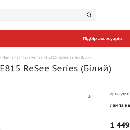
Підбір аксесуарів
-
Лампа настільна Remax RT-E815 ReSee Series (Бiлий)
815 ReSee Series (Бiлий)
Артикул:
0
Лампа на
1 449