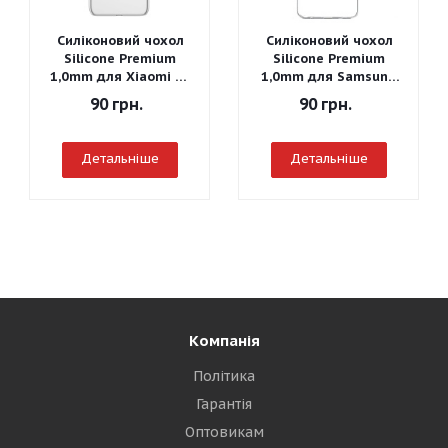
Силіконовий чохол
Силіконовий чохол
Silicone Premium
Silicone Premium
1,0mm для Xiaomi Mi
1,0mm для Samsung
A3
J260 Galaxy J2 Core
90
грн.
90
грн.
2018
Детальніше
Детальніше
Компанія
Політика
Гарантія
Оптовикам