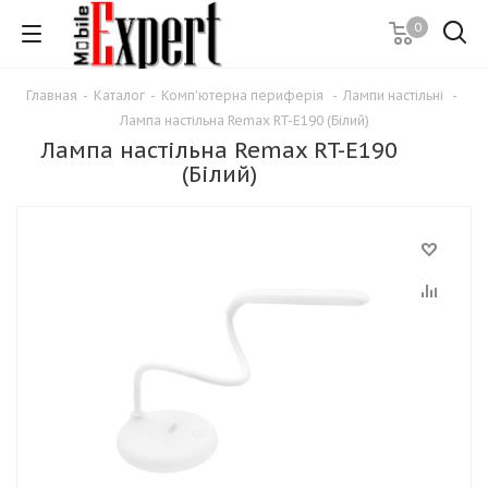
0
Главная
-
Каталог
-
Комп'ютерна периферія
-
Лампи настільні
-
Лампа настільна Remax RT-E190 (Білий)
Лампа настільна Remax RT-E190
(Білий)