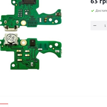
63
гр
Достат