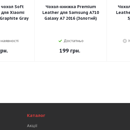
 чохол Soft
Чохол-книжка Premium
Чохо
e для Xiaomi
Leather для Samsung A710
Leathe
 Graphite Gray
Galaxy A7 2016 (Золотий)
5
 наявності
Достатньо
рн.
199
грн.
Каталог
Акції