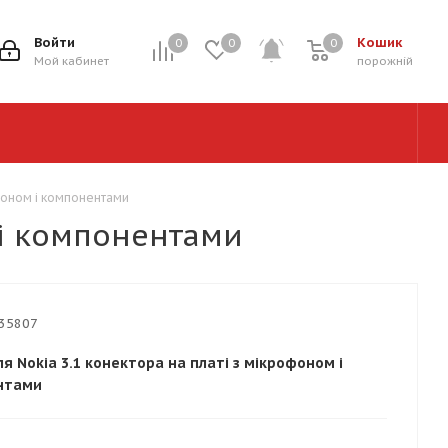
Войти
Кошик
0
0
0
0
Мой кабинет
порожній
фоном і компонентами
 і компонентами
35807
я Nokia 3.1 конектора на платі з мікрофоном і
нтами