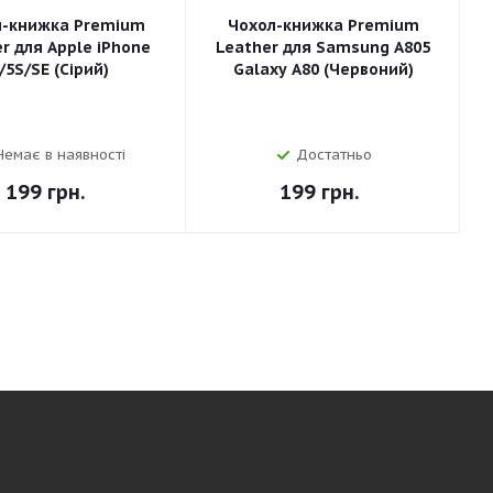
л-книжка Premium
Чохол-книжка Premium
r для Apple iPhone
Leather для Samsung A805
/5S/SE (Сірий)
Galaxy A80 (Червоний)
Немає в наявності
Достатньо
199
грн.
199
грн.