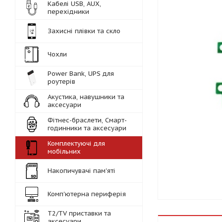
Кабелі USB, AUX,
перехідники
Захисні плівки та скло
Чохли
Power Bank, UPS для
роутерів
Акустика, навушники та
аксесуари
Фітнес-браслети, Смарт-
годинники та аксесуари
Комплектуючі для
мобільних
Накопичувачі пам'яті
Комп'ютерна периферія
Т2/TV приставки та
аксесуари