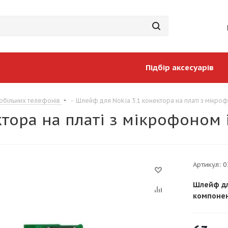
Підбір аксесуарів
обільних телефонів
-
Шлейф для Nokia 3.1 конектора на платі з мікро
ктора на платі з мікрофоном
Артикул:
0
Шлейф дл
компоне