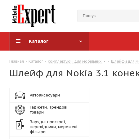
Каталог
Главная
-
Каталог
-
Комплектуючі для мобільних
-
Шлейфи для м
Шлейф для Nokia 3.1 коне
Автоаксесуари
Гаджети, Трендові
товари
Зарядні пристрої,
перехідники, мережеві
фільтри