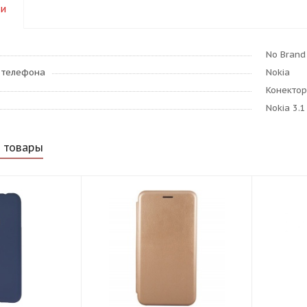
ки
No Brand
я телефона
Nokia
Конектор
Nokia 3.1
 товары