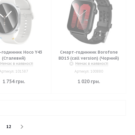
-годинник Hoco Y43
Смарт-годинник Borofone
(Сталевий)
BD15 (call version) (Чорний)
Немає в наявності
Немає в наявності
Артикул: 101587
Артикул: 100880
1 754
грн.
1 020
грн.
12