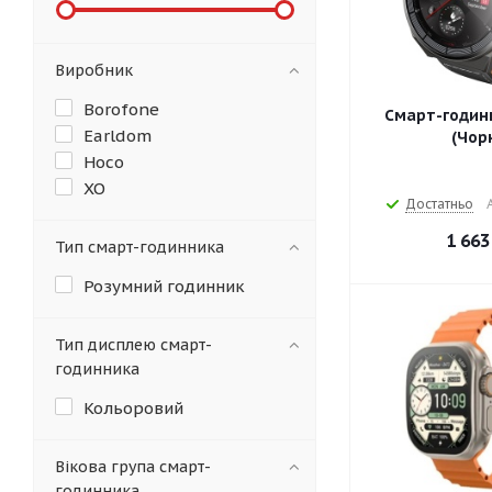
Виробник
Borofone
Смарт-годинн
Earldom
(Чор
Hoco
XO
Достатньо
1 663
Тип смарт-годинника
Розумний годинник
Тип дисплею смарт-
годинника
Кольоровий
Вікова група смарт-
годинника