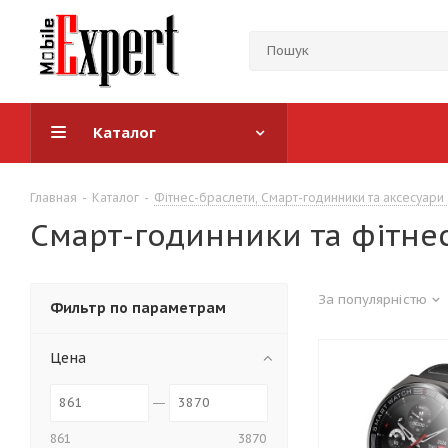
Каталог
Главная
-
Каталог
-
Фітнес-браслети, Смарт-годинники та аксесуари
Смарт-годинники та фітне
За популярністю
Фильтр по параметрам
Цена
861
3870