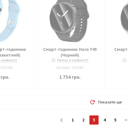
рт-годинник
Смарт-годинник Hoco Y43
Смарт
лакитний)
(Чорний)
 наявності
Немає в наявності
 101589
Артикул: 101588
грн.
1 754
грн.
Показати ще
1
2
3
4
5