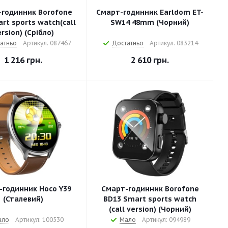
годинник Borofone
Смарт-годинник Earldom ET-
rt sports watch(call
SW14 48mm (Чорний)
rsion) (Срiбло)
атньо
Артикул: 087467
Достатньо
Артикул: 083214
1 216
грн.
2 610
грн.
-годинник Hoco Y39
Смарт-годинник Borofone
(Сталевий)
BD13 Smart sports watch
(call version) (Чорний)
ало
Артикул: 100530
Мало
Артикул: 094989