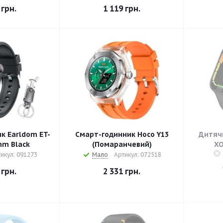
грн.
1 119
грн.
к Earldom ET-
Смарт-годинник Hoco Y13
Дитяч
m Black
(Помаранчевий)
XO
икул: 091273
Мало
Артикул: 072518
грн.
2 331
грн.