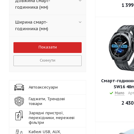
Довжина смарт-
1 399
годинника (мм)
Ширина смарт-
годинника (мм)
Скинути
Смарт-годинни
SW16 48m
Автоаксесуари
Мало
Арт
Гаджети, Трендові
2 430
товари
Зарядні пристрої,
перехідники, мережеві
фільтри
Кабелі USB, AUX,