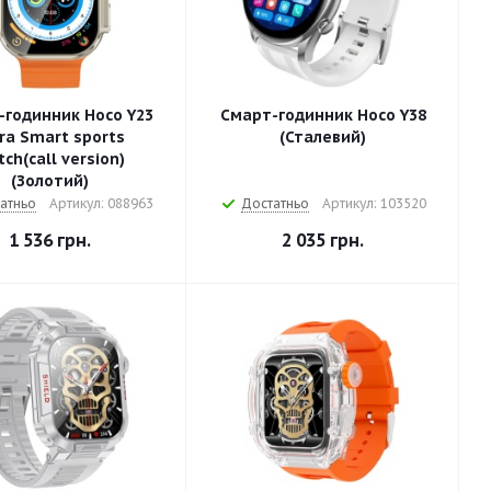
-годинник Hoco Y23
Смарт-годинник Hoco Y38
ra Smart sports
(Сталевий)
ch(call version)
(Золотий)
атньо
Артикул: 088963
Достатньо
Артикул: 103520
1 536
грн.
2 035
грн.