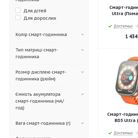
Смарт-годин
Для дітей
Ultra (Пом
Для дорослих
Достатньо
Колір смарт-годинника
1 434
Тип матриці смарт-
годинника
Розмір дисплею смарт-
годинника (дюйм)
Ємність акумулятора
смарт-годинника (мА/
год)
Смарт-годинн
BD3 Ultra 
Вага смарт-годинника (г)
Достатньо