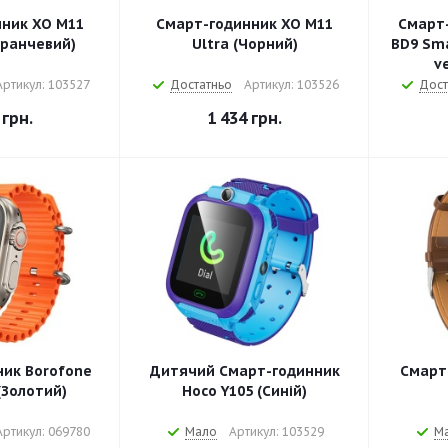
ник XO M11
Смарт-годинник XO M11
Смарт-
аранчевий)
Ultra (Чорний)
BD9 Sma
ve
Артикул: 103527
Достатньо
Артикул: 103526
Дост
грн.
1 434
грн.
ик Borofone
Дитячий Смарт-годинник
Смарт
(Золотий)
Hoco Y105 (Синій)
Артикул: 069780
Мало
Артикул: 103529
М