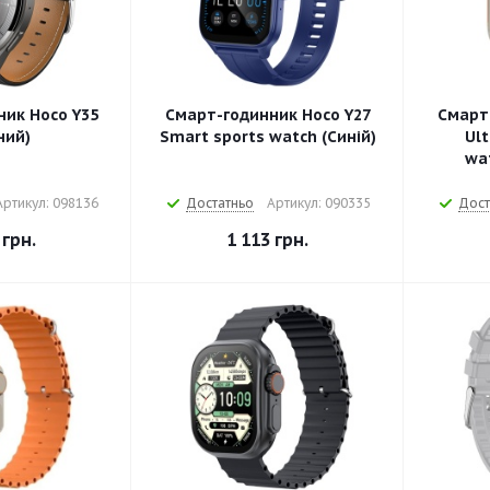
ик Hoco Y35
Смарт-годинник Hoco Y27
Смарт
ний)
Smart sports watch (Синій)
Ult
wat
Артикул: 098136
Достатньо
Артикул: 090335
Дост
грн.
1 113
грн.