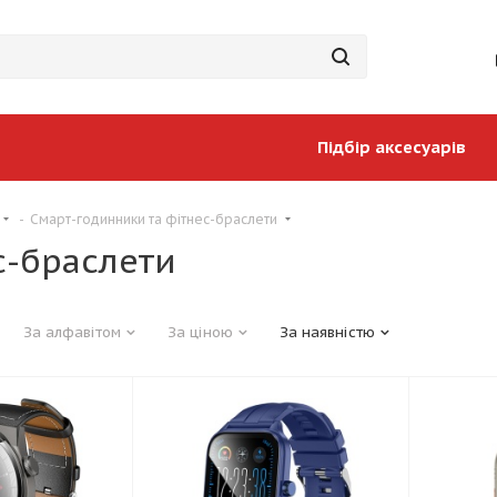
Підбір аксесуарів
-
Смарт-годинники та фітнес-браслети
с-браслети
За алфавітом
За ціною
За наявністю