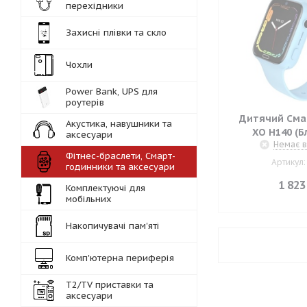
перехідники
Захисні плівки та скло
Чохли
Power Bank, UPS для
роутерів
Дитячий Сма
Акустика, навушники та
XO H140 (Б
аксесуари
Немає в
Фітнес-браслети, Смарт-
Артикул:
годинники та аксесуари
1 823
Комплектуючі для
мобільних
Накопичувачі пам'яті
Комп'ютерна периферія
Т2/TV приставки та
аксесуари