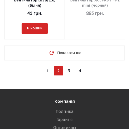
Вентилятор (USB/2.0)
Вентилятор ACEFAST YF1
(Білий)
mini (чорний)
41
грн.
885
грн.
В кошик
Показати ще
1
2
3
4
Компанія
Політика
Гарантія
Оптовикам