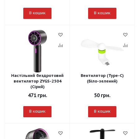
В кошик
В кошик
Настільний бездротовий
Вентилятор (Type-C)
вентилятор ZYGS-2504
(Біло-зелений)
(Сірий)
471
грн.
50
грн.
В кошик
В кошик