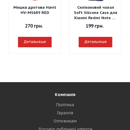
Мишка дротова Havit
Силіконовий чохол
HV-MS689 RED
Soft Silicone Case для
Xiaomi Redmi Note 7 -
Graphite Gray
270
грн.
199
грн.
Детальніше
Детальніше
Компанія
Політика
Гарантія
Оптовикам
Договір публічної оферти