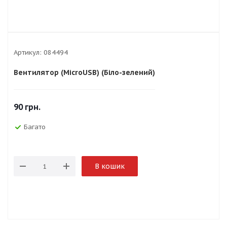
Артикул:
084494
Вентилятор (MicroUSB) (Біло-зелений)
90
грн.
Багато
В кошик