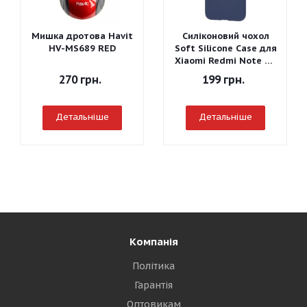
Мишка дротова Havit
Силіконовий чохол
HV-MS689 RED
Soft Silicone Case для
Xiaomi Redmi Note 7 -
Graphite Gray
270
грн.
199
грн.
Детальніше
Детальніше
Компанія
Політика
Гарантія
Оптовикам