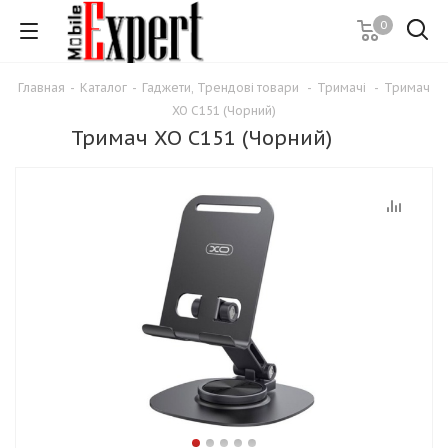
0
Главная
-
Каталог
-
Гаджети, Трендові товари
-
Тримачі
-
Тримач
XO C151 (Чорний)
Тримач XO C151 (Чорний)