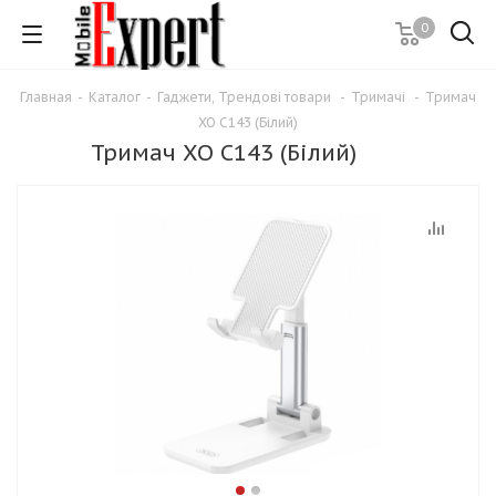
0
Главная
-
Каталог
-
Гаджети, Трендові товари
-
Тримачі
-
Тримач
XO C143 (Білий)
Тримач XO C143 (Білий)