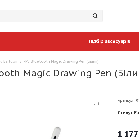
Підбір аксесуарів
ус Earldom ET-P3 Bluetooth Magic Drawing Pen (Білий)
ooth Magic Drawing Pen (Біли
Артикул:
0
Стилус Ea
1 177