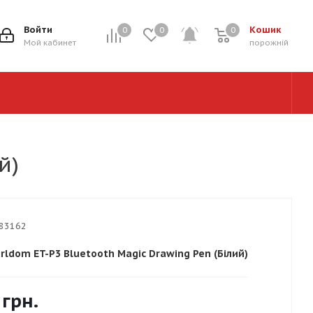
Войти
Кошик
0
0
0
0
Мой кабинет
порожній
й)
83162
rldom ET-P3 Bluetooth Magic Drawing Pen (Білий)
грн.