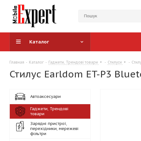
Каталог
Главная
-
Каталог
-
Гаджети, Трендові товари
-
Стилуси
-
Стил
Стилус Earldom ET-P3 Bluet
Автоаксесуари
Гаджети, Трендові
товари
Зарядні пристрої,
перехідники, мережеві
фільтри