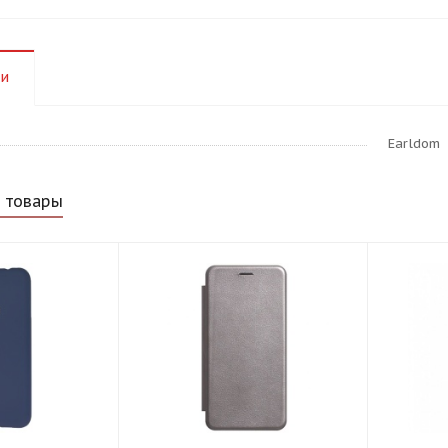
ки
Earldom
 товары