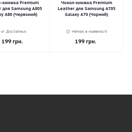
л-книжка Premium
Чохол-книжка Premium
r для Samsung A805
Leather для Samsung A705
xy A80 (Червоний)
Galaxy A70 (Чорний)
Достатньо
Немає в наявності
199
грн.
199
грн.