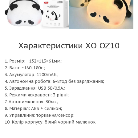
Характеристики XO OZ10
1. Розмір: ~132×113×61мм.;
2. Вага: ~160-180г.;
3. Акумулятор: 1200mAh.;
4. Автономна робота: 6-8год без заряджання;
5. Заряджання: USB 5В/0.5А.;
6. Режими яскравості: 3 рівні;
7. Автовимкнення: 30хв.;
8. Матеріал: ABS + силікон;
9. Управління: торкання/сенсор;
10. Колір корпусу: білий чорний малюнок.