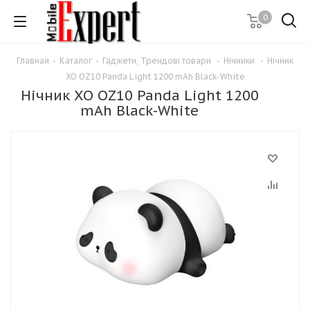
0
Главная
-
Каталог
-
Гаджети, Трендові товари
-
Нічники
-
Нічник
XO OZ10 Panda Light 1200 mAh Black-White
Нічник XO OZ10 Panda Light 1200
mAh Black-White