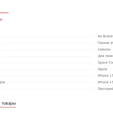
ки
No Brand
а
Панель (
Силікон
Для тел
Space Cl
Apple
iPhone 1
ple
iPhone 1
Прозори
 товары