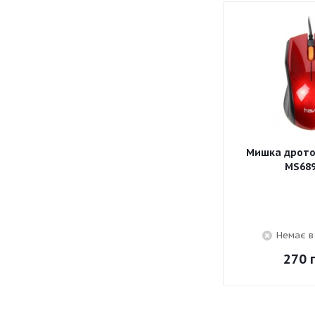
Мишка дротов
MS689
Немає в
270
г