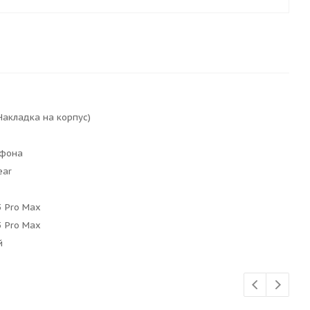
Накладка на корпус)
ефона
ear
3 Pro Max
3 Pro Max
й