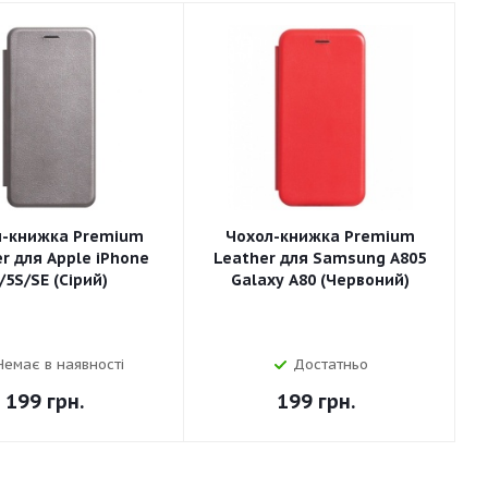
л-книжка Premium
Чохол-книжка Premium
r для Apple iPhone
Leather для Samsung A805
/5S/SE (Сірий)
Galaxy A80 (Червоний)
Немає в наявності
Достатньо
199
грн.
199
грн.