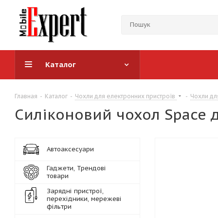
Каталог
Главная
-
Каталог
-
Чохли для електронних пристроїв
-
Чохли дл
Силіконовий чохол Space д
Автоаксесуари
Гаджети, Трендові
товари
Зарядні пристрої,
перехідники, мережеві
фільтри