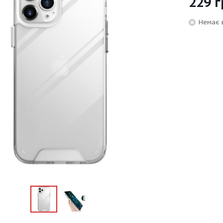
229
г
Немає 