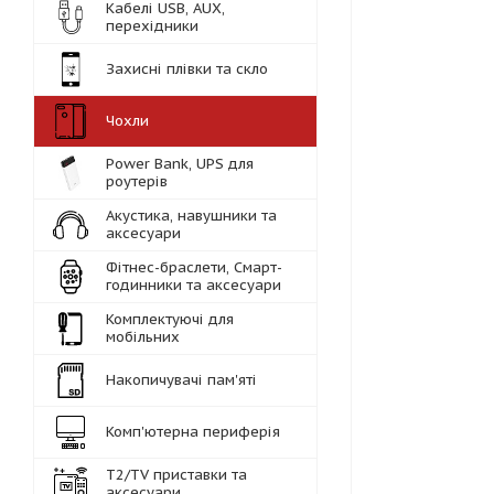
Кабелі USB, AUX,
перехідники
Захисні плівки та скло
Чохли
Power Bank, UPS для
роутерів
Акустика, навушники та
аксесуари
Фітнес-браслети, Смарт-
годинники та аксесуари
Комплектуючі для
мобільних
Накопичувачі пам'яті
Комп'ютерна периферія
Т2/TV приставки та
аксесуари