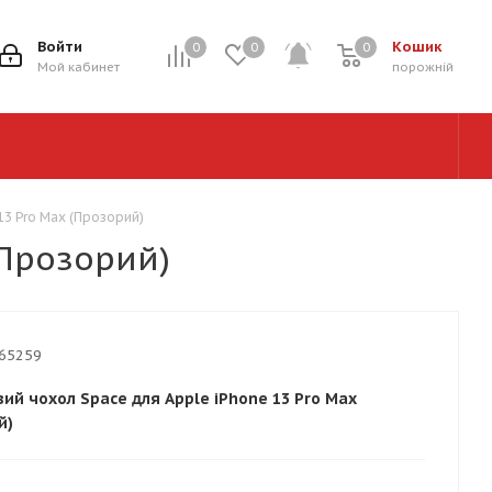
Войти
Кошик
0
0
0
0
Мой кабинет
порожній
13 Pro Max (Прозорий)
(Прозорий)
65259
вий чохол Space для Apple iPhone 13 Pro Max
й)