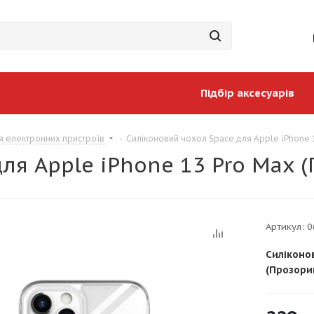
Підбір аксесуарів
я електронних пристроїв
-
Силіконовий чохол Space для Apple iPhone 
ля Apple iPhone 13 Pro Max 
Артикул:
0
Силіконо
(Прозори