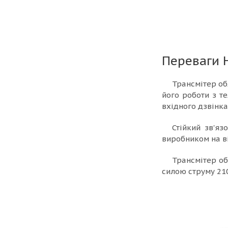
Переваги 
Трансмітер об
його роботи з т
вхідного дзвінка
Стійкий зв'яз
виробником на ві
Трансмітер об
силою струму 21