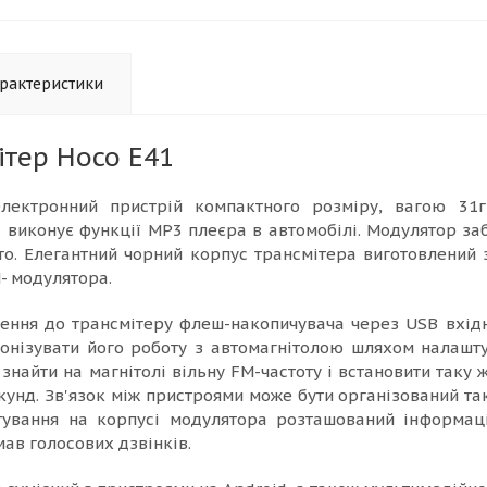
рактеристики
ітер Hoco E41
лектронний пристрій компактного розміру, вагою 31г
а виконує функції MP3 плеєра в автомобілі. Модулятор з
о. Елегантний чорний корпус трансмітера виготовлений з
- модулятора.
ення до трансмітеру флеш-накопичувача через USB вхідн
онізувати його роботу з автомагнітолою шляхом налашту
знайти на магнітолі вільну FM-частоту і встановити таку 
кунд. Зв'язок між пристроями може бути організований т
тування на корпусі модулятора розташований інформац
ав голосових дзвінків.