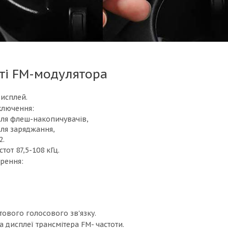
ті FM-модулятора
дисплей.
ключення:
для флеш-накопичувачів,
для заряджання,
2.
тот 87,5-108 кГц.
орення:
тового голосового зв'язку.
а дисплеї трансмітера FM- частоти.