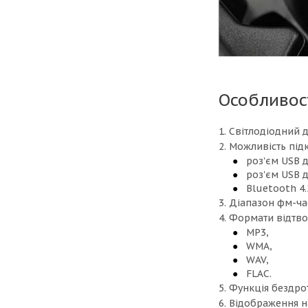
Особливос
1. Світлодіодний 
2. Можливість під
роз'єм USB 
роз'єм USB 
Bluetooth 4.
3. Діапазон фм-час
4. Формати відтв
МР3,
WMA,
WAV,
FLAC.
5. Функція бездро
6. Відображення н