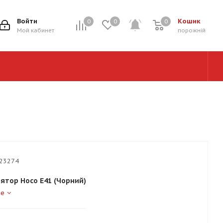
Войти
Кошик
0
0
0
0
Мой кабинет
порожній
23274
ятор Hoco E41 (Чорний)
ше