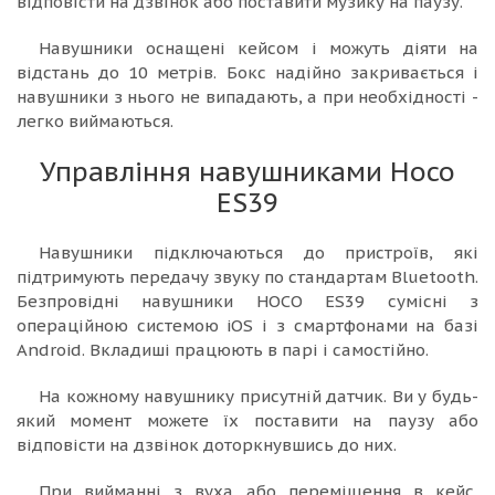
відповісти на дзвінок або поставити музику на паузу.
Навушники оснащені кейсом і можуть діяти на
відстань до 10 метрів. Бокс надійно закривається і
навушники з нього не випадають, а при необхідності -
легко виймаються.
Управління навушниками Hoco
ES39
Навушники підключаються до пристроїв, які
підтримують передачу звуку по стандартам Bluetooth.
Безпровідні навушники HOCO ES39 сумісні з
операційною системою iOS і з смартфонами на базі
Android. Вкладиші працюють в парі і самостійно.
На кожному навушнику присутній датчик. Ви у будь-
який момент можете їх поставити на паузу або
відповісти на дзвінок доторкнувшись до них.
При вийманні з вуха або переміщення в кейс,